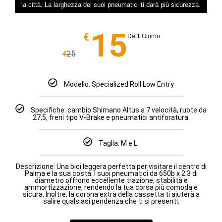
la città. La larghezza dei suoi pneumatici ti darà più sicurezza.
15
€
Da 1 Giorno
€
25
Modello: Specialized Roll Low Entry
Specifiche: cambio Shimano Altus a 7 velocità, ruote da
27,5, freni tipo V-Brake e pneumatici antiforatura.
Taglia: M e L.
Descrizione: Una bici leggera perfetta per visitare il centro di
Palma e la sua costa. I suoi pneumatici da 650b x 2.3 di
diametro offrono eccellente trazione, stabilità e
ammortizzazione, rendendo la tua corsa più comoda e
sicura. Inoltre, la corona extra della cassetta ti aiuterà a
salire qualsiasi pendenza che ti si presenti.