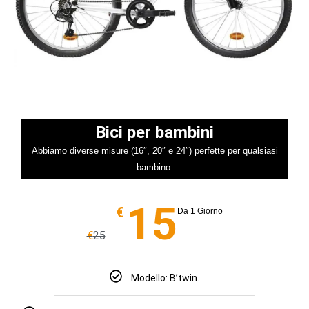
Bici per bambini
Abbiamo diverse misure (16″, 20″ e 24″) perfette per qualsiasi
bambino.
15
€
Da 1 Giorno
€
25
Modello: B’twin.