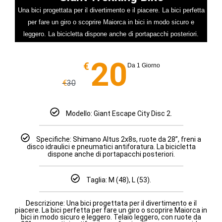
Una bici progettata per il divertimento e il piacere. La bici perfetta
per fare un giro o scoprire Maiorca in bici in modo sicuro e
leggero. La bicicletta dispone anche di portapacchi posteriori.
20
€
Da 1 Giorno
€
30
Modello: Giant Escape City Disc 2.
Specifiche: Shimano Altus 2x8s, ruote da 28”, freni a
disco idraulici e pneumatici antiforatura. La bicicletta
dispone anche di portapacchi posteriori.
Taglia: M (48), L (53).
Descrizione: Una bici progettata per il divertimento e il
piacere. La bici perfetta per fare un giro o scoprire Maiorca in
bici in modo sicuro e leggero. Telaio leggero, con ruote da