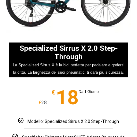
Specialized Sirrus X 2.0 Step-
Through
La Specialized Sirrus X è la bici perfetta per pedalare e godersi
la città. La larghezza dei suoi pneumatici ti darà più sicurezza.
18
€
Da 1 Giorno
€
28
Modello: Specialized Sirrus X 2.0 Step-Through