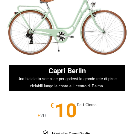
Capri Berlin
Una bicicletta semplice per godersi la grande rete di piste
ciclabili lungo la costa e il centro di Palma.
10
€
Da 1 Giorno
€
20
Modello: Capri Berlin.