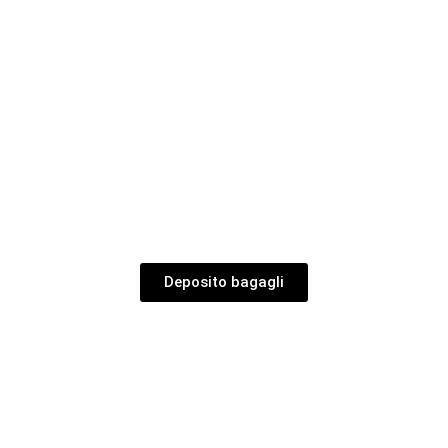
Deposito bagagli a Palma di
Maiorca
Prenota online, chiamaci o vieni direttamente al nostro
negozio.
Deposito bagagli