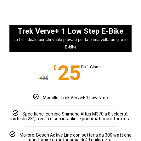
Trek Verve+ 1 Low Step E-Bike
La bici ideale per chi vuole provare per la prima volta un giro in
E-bike
25
€
Da 1 Giorno
€
35
Modello: Trek Verve+ 1 Low step
Specifiche: cambio Shimano Altus M370 a 8 velocità,
ruote da 28”, freni a disco idraulici e pneumatici antiforatura.
Motore: Bosch Active Line con batteria da 300 watt che
può fornire un'autonomia di 40 chilometri.