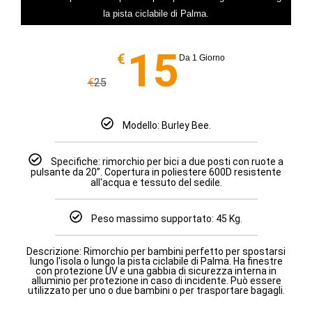
la pista ciclabile di Palma.
15
€
Da 1 Giorno
€
25
Modello: Burley Bee.
Specifiche: rimorchio per bici a due posti con ruote a
pulsante da 20”. Copertura in poliestere 600D resistente
all'acqua e tessuto del sedile.
Peso massimo supportato: 45 Kg.
Descrizione: Rimorchio per bambini perfetto per spostarsi
lungo l'isola o lungo la pista ciclabile di Palma. Ha finestre
con protezione UV e una gabbia di sicurezza interna in
alluminio per protezione in caso di incidente. Può essere
utilizzato per uno o due bambini o per trasportare bagagli.