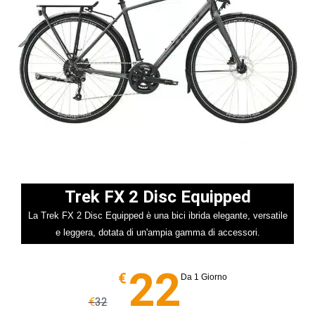
Trek FX 2 Disc Equipped
La Trek FX 2 Disc Equipped è una bici ibrida elegante, versatile
e leggera, dotata di un'ampia gamma di accessori.
22
€
Da 1 Giorno
€
32