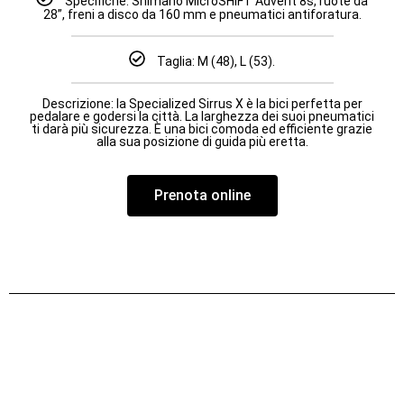
Specifiche: Shimano MicroSHIFT Advent 8s, ruote da
28”, freni a disco da 160 mm e pneumatici antiforatura.
Taglia: M (48), L (53).
Descrizione: la Specialized Sirrus X è la bici perfetta per
pedalare e godersi la città. La larghezza dei suoi pneumatici
ti darà più sicurezza. È una bici comoda ed efficiente grazie
alla sua posizione di guida più eretta.
Prenota online