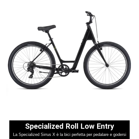
Specialized Roll Low Entry
La Specialized Sirrus X è la bici perfetta per pedalare e godersi