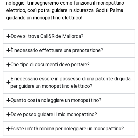
noleggio, ti insegneremo come funziona il monopattino
elettrico, così potrai guidare in sicurezza. Goditi Palma
guidando un monopattino elettrico!
Dove si trova Call&Ride Mallorca?
È necessario effettuare una prenotazione?
Che tipo di documenti devo portare?
È necessario essere in possesso di una patente di guida
per guidare un monopattino elettrico?
Quanto costa noleggiare un monopattino?
Dove posso guidare il mio monopattino?
Esiste un'età minima per noleggiare un monopattino?