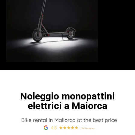
Noleggio monopattini
elettrici a Maiorca