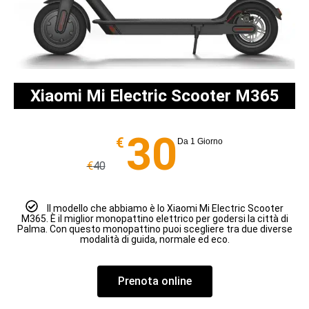
Xiaomi Mi Electric Scooter M365
30
€
Da 1 Giorno
€
40
Il modello che abbiamo è lo Xiaomi Mi Electric Scooter
M365. È il miglior monopattino elettrico per godersi la città di
Palma. Con questo monopattino puoi scegliere tra due diverse
modalità di guida, normale ed eco.
Prenota online