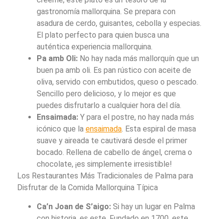
gastronomía mallorquina. Se prepara con
asadura de cerdo, guisantes, cebolla y especias.
El plato perfecto para quien busca una
auténtica experiencia mallorquina.
Pa amb Oli:
No hay nada más mallorquín que un
buen pa amb oli. Es pan rústico con aceite de
oliva, servido con embutidos, queso o pescado.
Sencillo pero delicioso, y lo mejor es que
puedes disfrutarlo a cualquier hora del día.
Ensaimada:
Y para el postre, no hay nada más
icónico que la
ensaimada
. Esta espiral de masa
suave y aireada te cautivará desde el primer
bocado. Rellena de cabello de ángel, crema o
chocolate, ¡es simplemente irresistible!
Los Restaurantes Más Tradicionales de Palma para
Disfrutar de la Comida Mallorquina Típica
Ca’n Joan de S’aigo:
Si hay un lugar en Palma
con historia, es este. Fundado en 1700, este