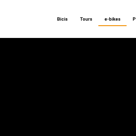
Bicis
Tours
e-bikes
P