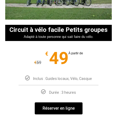
Circuit à vélo facile Petits groupes
Adapté à toute personne qui sait faire du vélo.
49
€
À partir de
€
59
Inclus : Guides locaux, Vélo, Casque
Durée : 3 heures
Réserver en ligne