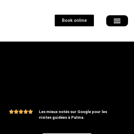
Book online
visite guidée
vélo électri
qui nous somme
Contactez nous
Les mieux notés sur Google pour les
visites guidées à Palma.