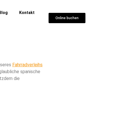
Blog
Kontakt
Online buchen
nseres
Fahrradverleihs
glaubliche spanische
otzdem die