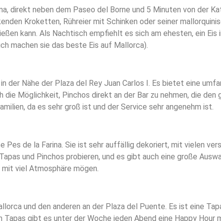
, direkt neben dem Paseo del Borne und 5 Minuten von der Kath
nden Kroketten, Rühreier mit Schinken oder seiner mallorquinis
eßen kann. Als Nachtisch empfiehlt es sich am ehesten, ein Eis i
ich machen sie das beste Eis auf Mallorca).
in der Nähe der Plaza del Rey Juan Carlos I. Es bietet eine umf
 die Möglichkeit, Pinchos direkt an der Bar zu nehmen, die den 
milien, da es sehr groß ist und der Service sehr angenehm ist.
 Pes de la Farina. Sie ist sehr auffällig dekoriert, mit vielen v
Tapas und Pinchos probieren, und es gibt auch eine große Auswah
s mit viel Atmosphäre mögen.
lorca und den anderen an der Plaza del Puente. Es ist eine Tapa
Tapas gibt es unter der Woche jeden Abend eine Happy Hour mit