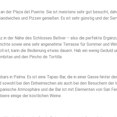
an der Plaza del Puente. Sie ist meistens sehr gut besucht, dah
andwiches und Pizzen genießen. Es ist sehr günstig und der Serv
nz in der Nähe des Schlosses Bellver – also die perfekte Ergänz
richte sowie eine sehr angenehme Terrasse für Sommer und Winte
l ist, kann die Bedienung etwas dauern. Hab ein wenig Geduld 
ombitas und den Pincho de Tortilla.
bars in Palma. Es ist eine Tapas-Bar, die in einer Gasse hinter d
nd sowohl bei den Einheimischen als auch bei den Besuchern der I
r spanische Atmosphäre und die Bar ist mit Elementen von San Fe
biere einige der köstlichen Weine.