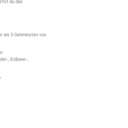
rfst du das
er als 5 Gehminuten von
an
el-, Erdbeer-,
.