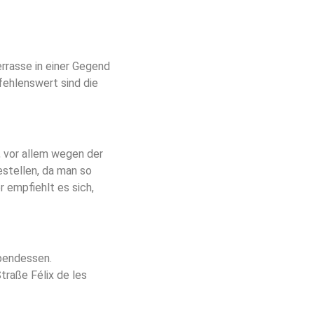
rrasse in einer Gegend
fehlenswert sind die
a, vor allem wegen der
estellen, da man so
 empfiehlt es sich,
Abendessen.
Straße Félix de les