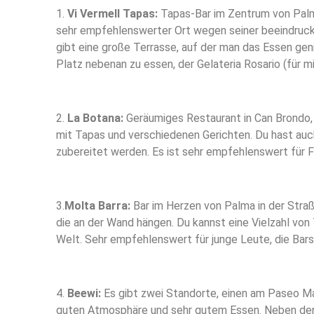
1.
Vi Vermell Tapas:
Tapas-Bar im Zentrum von Palma
sehr empfehlenswerter Ort wegen seiner beeindrucke
gibt eine große Terrasse, auf der man das Essen geni
Platz nebenan zu essen, der Gelateria Rosario (für m
2.
La Botana:
Geräumiges Restaurant in Can Brondo, 
mit Tapas und verschiedenen Gerichten. Du hast auch
zubereitet werden. Es ist sehr empfehlenswert für Fa
3.
Molta Barra:
Bar im Herzen von Palma in der Straße
die an der Wand hängen. Du kannst eine Vielzahl von 
Welt. Sehr empfehlenswert für junge Leute, die Bar
4.
Beewi:
Es gibt zwei Standorte, einen am Paseo Mal
guten Atmosphäre und sehr gutem Essen. Neben den 